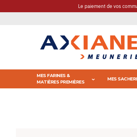
Le paiement de vos comman
Allez
au
contenu
MES FARINES &
MES SACHER
MATIÈRES PREMIÈRES