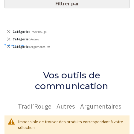
Filtrer par
Supprimer
Catégorie
Tradi’Rouge
cet
Supprimer
Catégorie
Autres
Élément
cet
Tout supprimer
Supprimer
Catégorie
Argumentaires
Élément
cet
Élément
Vos outils de
communication
Tradi’Rouge
Autres
Argumentaires
Impossible de trouver des produits correspondant à votre
sélection.