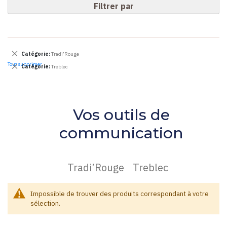
Filtrer par
Supprimer
Catégorie
Tradi’Rouge
cet
Tout supprimer
Supprimer
Catégorie
Treblec
Élément
cet
Élément
Vos outils de
communication
Tradi’Rouge
Treblec
Impossible de trouver des produits correspondant à votre
sélection.