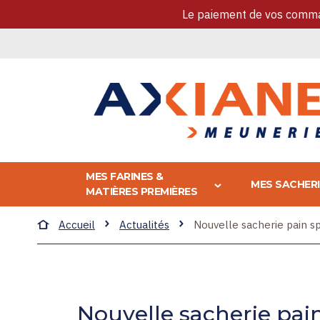
Le paiement de vos comman
Allez
au
contenu
MES FARINES &
MES SACHER
MATIÈRES PREMIÈRES
Accueil
Actualités
Nouvelle sacherie pain sp
Nouvelle sacherie pain 