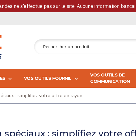
des ne s’effectue pas sur le site. Aucune information banca
Rechercher
un
produit...
VOS OUTILS DE
IES
VOS OUTILS FOURNIL
COMMUNICATION
éciaux : simplifiez votre offre en rayon
spéciaux : simplifiez votre of